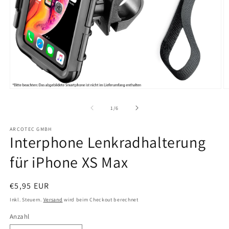
Medien
M
1
2
in
in
von
1
/
6
Modal
M
öffnen
ö
ARCOTEC GMBH
Interphone Lenkradhalterung
für iPhone XS Max
Normaler
€5,95 EUR
Preis
Inkl. Steuern.
Versand
wird beim Checkout berechnet
Anzahl
Anzahl