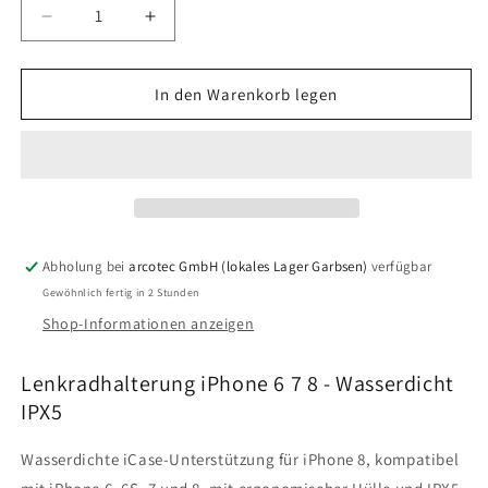
Verringere
Erhöhe
die
die
Menge
Menge
für
für
In den Warenkorb legen
Interphone
Interphone
Lenkradhalterung
Lenkradhalterung
für
für
iPhone
iPhone
XS
XS
Max
Max
Abholung bei
arcotec GmbH (lokales Lager Garbsen)
verfügbar
Gewöhnlich fertig in 2 Stunden
Shop-Informationen anzeigen
Lenkradhalterung iPhone 6 7 8 - Wasserdicht
IPX5
Wasserdichte iCase-Unterstützung für iPhone 8, kompatibel